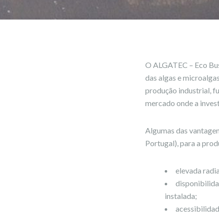
O ALGATEC – Eco Busi
das algas e microalga
produção industrial, 
mercado onde a invest
Algumas das vantagen
Portugal), para a pro
elevada radia
disponibilid
instalada;
acessibilidad