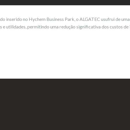
ndo inserido no Hychem Business Park, o ALGATEC usufrui de uma
os e utilidades, permitindo uma redução significativa dos custos de